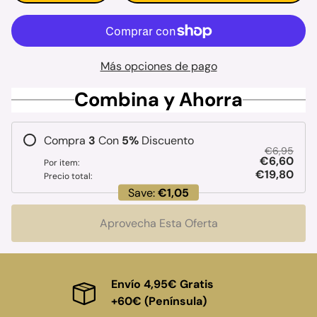
Más opciones de pago
Combina y Ahorra
Compra
3
Con
5
%
Discuento
€6,95
€6,60
Por item:
€19,80
Precio total:
Save:
€1,05
Aprovecha Esta Oferta
Envío 4,95€ Gratis
+60€ (Península)