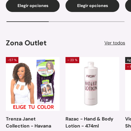
Elegir opciones
Elegir opciones
Zona Outlet
Ver todos
-57 %
– 23 %
Ag
– 
Trenza Janet
Razac - Hand & Body
Vi
Collection - Havana
Lotion - 474ml
Sh