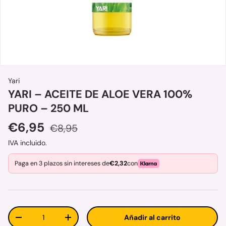
Yari
YARI – ACEITE DE ALOE VERA 100%
PURO – 250 ML
Precio de venta
Precio normal
€6,95
€8,95
IVA incluido.
Paga en 3 plazos sin intereses de
€2,32
con
Cant.
Añadir al carrito
Disminuir cantidad
Aumentar la cantidad