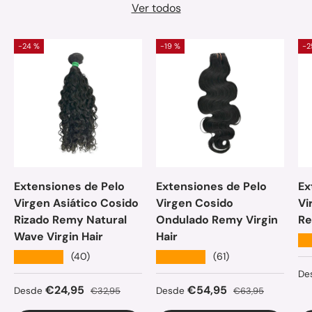
Ver todos
-24 %
-19 %
-2
Extensiones de Pelo
Extensiones de Pelo
Ex
Virgen Asiático Cosido
Virgen Cosido
Vi
Rizado Remy Natural
Ondulado Remy Virgin
Re
Wave Virgin Hair
Hair
★
★★★★★
★★★★★
(40)
(61)
Pr
De
Precio de venta
Precio normal
Precio de venta
Precio normal
€24,95
€54,95
Desde
€32,95
Desde
€63,95