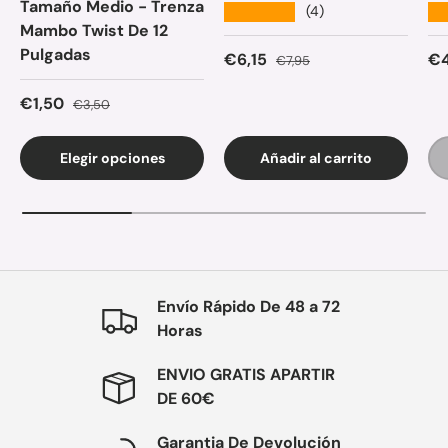
Tamaño Medio - Trenza
★★★★★
★
(4)
Mambo Twist De 12
Pulgadas
Precio de venta
Precio normal
Pr
€6,15
€4
€7,95
Precio de venta
Precio normal
€1,50
€3,50
Elegir opciones
Añadir al carrito
Envío Rápido De 48 a 72
Horas
ENVIO GRATIS APARTIR
DE 60€
Garantia De Devolución