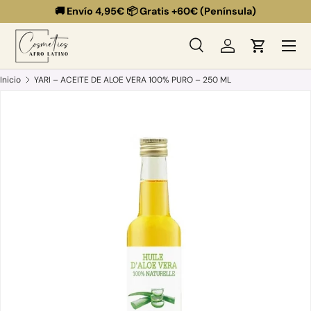
🚚 Envío 4,95€ 📦 Gratis +60€ (Península)
Ir al contenido
Menú
Buscar
Iniciar sesión
Carrito
Buscar
Buscar
Inicio
YARI – ACEITE DE ALOE VERA 100% PURO – 250 ML
Ir directamente a la información del producto