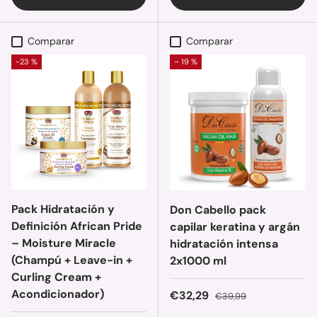
Comparar
Comparar
-23 %
– 19 %
Pack Hidratación y
Don Cabello pack
Definición African Pride
capilar keratina y argán
– Moisture Miracle
hidratación intensa
(Champú + Leave-in +
2x1000 ml
Curling Cream +
Acondicionador)
Precio de venta
Precio normal
€32,29
€39,99