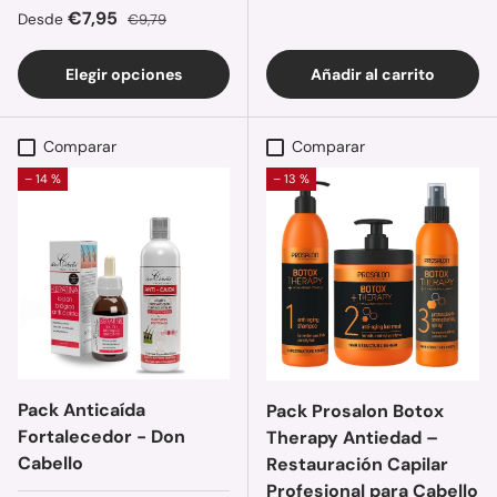
Precio de venta
Precio normal
€7,95
Desde
€9,79
Elegir opciones
Añadir al carrito
Comparar
Comparar
– 14 %
– 13 %
Pack Anticaída
Pack Prosalon Botox
Fortalecedor - Don
Therapy Antiedad –
Cabello
Restauración Capilar
Profesional para Cabello