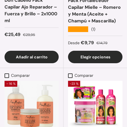
Don Cabello Pack
Pack Fortalecedor
Capilar Ajo Reparador –
Capilar Mielle – Romero
Fuerza y Brillo – 2x1000
y Menta (Aceite +
ml
Champú + Mascarilla)
★★★★★
(1)
Precio de venta
Precio normal
€25,49
€29,95
Precio de venta
Precio normal
€9,79
Desde
€14,79
Añadir al carrito
Elegir opciones
Comparar
Comparar
– 16 %
-23 %