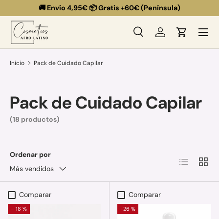
🚚 Envío 4,95€ 📦 Gratis +60€ (Península)
Ir al contenido
Menú
Buscar
Iniciar sesión
Carrito
Buscar
Buscar
Inicio
Pack de Cuidado Capilar
Pack de Cuidado Capilar
(18 productos)
Ordenar por
Lista
Cuadr
Más vendidos
Comparar
Comparar
– 18 %
-26 %