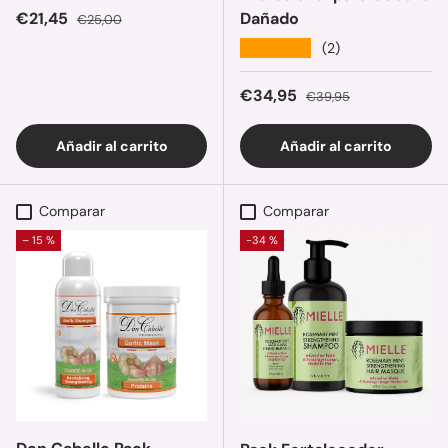
Precio de venta
Precio normal
€21,45
Dañado
€25,00
★★★★★
(2)
Precio de venta
Precio normal
€34,95
€39,95
Añadir al carrito
Añadir al carrito
Comparar
Comparar
– 15 %
-34 %