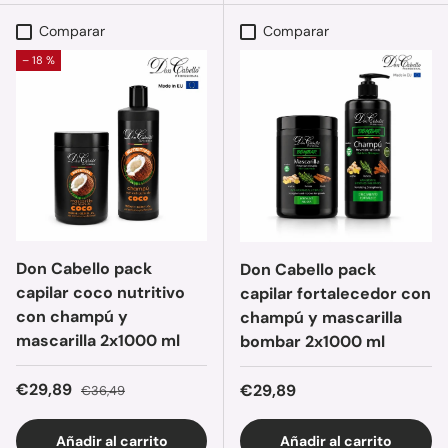
Comparar
Comparar
– 18 %
Don Cabello pack
Don Cabello pack
capilar coco nutritivo
capilar fortalecedor con
con champú y
champú y mascarilla
mascarilla 2x1000 ml
bombar 2x1000 ml
Precio de venta
Precio normal
€29,89
Precio normal
€29,89
€36,49
Añadir al carrito
Añadir al carrito