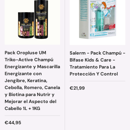
Pack Oropluse UM
Salerm - Pack Champú -
Triko-Active Champú
Bifase Kids & Care -
Energizante y Mascarilla
Tratamiento Para La
Energizante con
Protección Y Control
Jengibre, Keratina,
Cebolla, Romero, Canela
Precio normal
€21,99
y Biotina para Nutrir y
Mejorar el Aspecto del
Cabello 1L + 1KG
Precio normal
€44,95