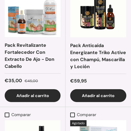
Pack Revitalizante
Pack Anticaída
Fortalecedor Con
Energizante Triko Active
Extracto De Ajo - Don
con Champú, Mascarilla
Cabello
y Loción
Precio de venta
Precio normal
€35,00
Precio normal
€59,95
€45,00
Añadir al carrito
Añadir al carrito
Comparar
Comparar
Agotado