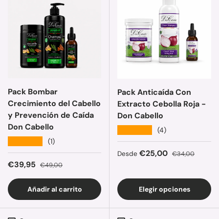
Pack Bombar
Pack Anticaída Con
Crecimiento del Cabello
Extracto Cebolla Roja -
y Prevención de Caída
Don Cabello
Don Cabello
★★★★★
(4)
★★★★★
(1)
Precio de venta
Precio normal
€25,00
Desde
€34,00
Precio de venta
Precio normal
€39,95
€49,00
Añadir al carrito
Elegir opciones