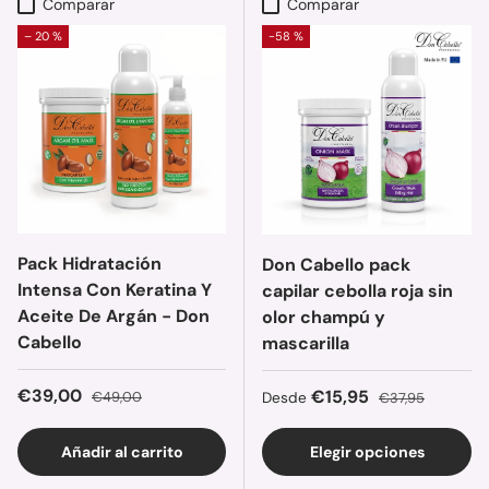
Comparar
Comparar
– 20 %
-58 %
Pack Hidratación
Don Cabello pack
Intensa Con Keratina Y
capilar cebolla roja sin
Aceite De Argán - Don
olor champú y
Cabello
mascarilla
Precio de venta
Precio normal
€39,00
Precio de venta
Precio normal
€15,95
€49,00
Desde
€37,95
Añadir al carrito
Elegir opciones