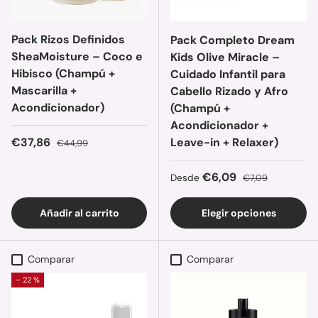
Pack Rizos Definidos
Pack Completo Dream
SheaMoisture – Coco e
Kids Olive Miracle –
Hibisco (Champú +
Cuidado Infantil para
Mascarilla +
Cabello Rizado y Afro
Acondicionador)
(Champú +
Acondicionador +
Precio de venta
Precio normal
€37,86
Leave-in + Relaxer)
€44,99
Precio de venta
Precio normal
€6,09
Desde
€7,09
Añadir al carrito
Elegir opciones
Comparar
Comparar
– 22 %