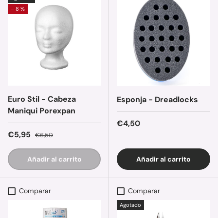
– 8 %
Euro Stil - Cabeza
Esponja - Dreadlocks
Maniqui Porexpan
Precio normal
€4,50
Precio de venta
Precio normal
€5,95
€6,50
Añadir al carrito
Añadir al carrito
Comparar
Comparar
Agotado