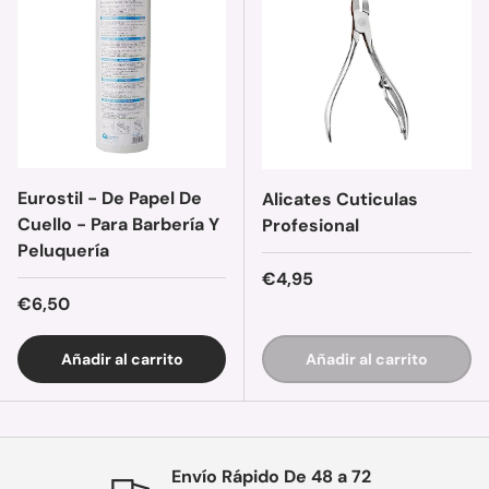
Eurostil - De Papel De
Alicates Cuticulas
Cuello - Para Barbería Y
Profesional
Peluquería
Precio normal
€4,95
Precio normal
€6,50
Añadir al carrito
Añadir al carrito
Envío Rápido De 48 a 72