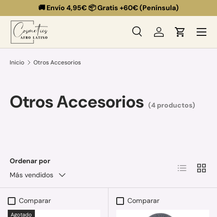
🚚 Envío 4,95€ 📦 Gratis +60€ (Península)
Ir al contenido
Menú
Buscar
Iniciar sesión
Carrito
Buscar
Buscar
Inicio
Otros Accesorios
Otros Accesorios
(4 productos)
Ordenar por
Lista
Cuadr
Más vendidos
Comparar
Comparar
Agotado