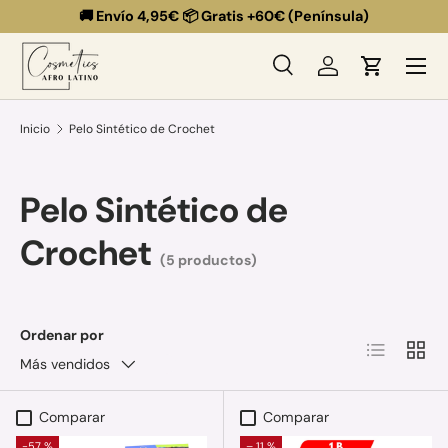
🚚 Envío 4,95€ 📦 Gratis +60€ (Península)
Ir al contenido
Menú
Buscar
Iniciar sesión
Carrito
Buscar
Buscar
Inicio
Pelo Sintético de Crochet
Pelo Sintético de
Crochet
(5 productos)
Ordenar por
Lista
Cuadr
Más vendidos
Comparar
Comparar
-57 %
– 11 %