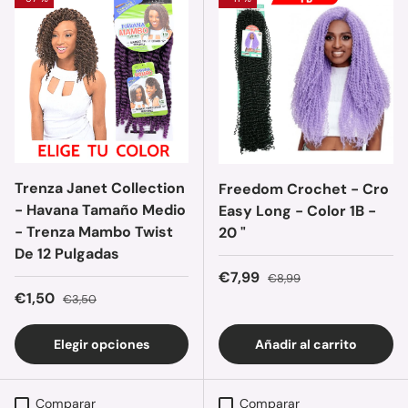
Trenza Janet Collection
Freedom Crochet - Cro
- Havana Tamaño Medio
Easy Long - Color 1B -
- Trenza Mambo Twist
20 "
De 12 Pulgadas
Precio de venta
Precio normal
€7,99
€8,99
Precio de venta
Precio normal
€1,50
€3,50
Elegir opciones
Añadir al carrito
Comparar
Comparar