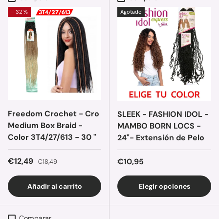
– 32 %
Agotado
Freedom Crochet - Cro
SLEEK - FASHION IDOL -
Medium Box Braid -
MAMBO BORN LOCS -
Color 3T4/27/613 - 30 "
24"- Extensión de Pelo
Precio de venta
Precio normal
€12,49
Precio normal
€10,95
€18,49
Añadir al carrito
Elegir opciones
Comparar