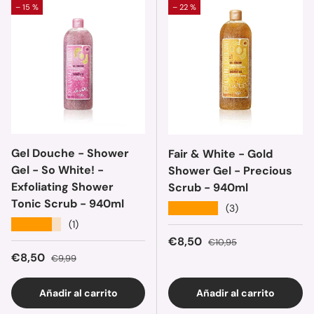
– 15 %
– 22 %
Gel Douche - Shower
Fair & White - Gold
Gel - So White! -
Shower Gel - Precious
Exfoliating Shower
Scrub - 940ml
Tonic Scrub - 940ml
★★★★★
(3)
★★★★★
(1)
Precio de venta
Precio normal
€8,50
€10,95
Precio de venta
Precio normal
€8,50
€9,99
Añadir al carrito
Añadir al carrito