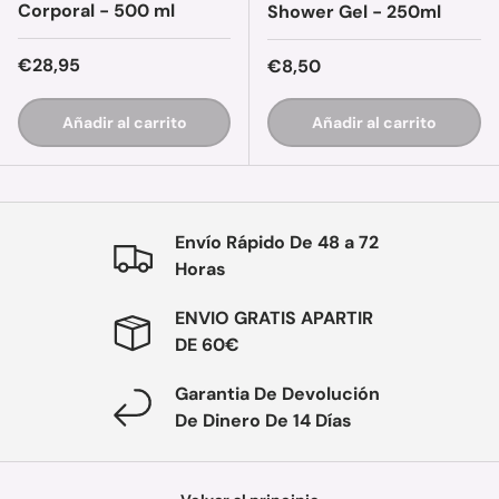
Corporal - 500 ml
Shower Gel - 250ml
Precio normal
€28,95
Precio normal
€8,50
Añadir al carrito
Añadir al carrito
Envío Rápido De 48 a 72
Horas
ENVIO GRATIS APARTIR
DE 60€
Garantia De Devolución
De Dinero De 14 Días