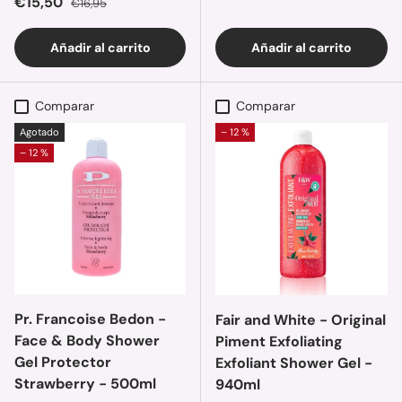
Precio de venta
€15,50
€16,95
Añadir al carrito
Añadir al carrito
Comparar
Comparar
Agotado
– 12 %
– 12 %
Pr. Francoise Bedon -
Fair and White - Original
Face & Body Shower
Piment Exfoliating
Gel Protector
Exfoliant Shower Gel -
Strawberry - 500ml
940ml