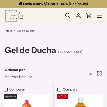
🚚 Envío 4,95€ 📦 Gratis +60€ (Península)
Ir al contenido
Menú
Buscar
Iniciar sesión
Carrito
Buscar
Buscar
Inicio
Gel de Ducha
Gel de Ducha
(16 productos)
Ordenar por
Lista
Cuadr
Más vendidos
Comparar
Comparar
Agotado
– 21 %