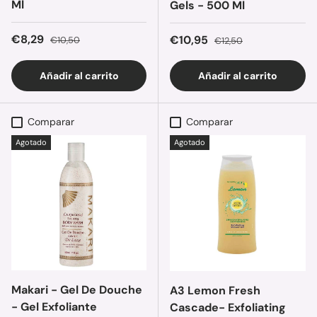
Ml
Gels - 500 Ml
Precio de venta
Precio normal
€8,29
Precio de venta
Precio normal
€10,95
€10,50
€12,50
Añadir al carrito
Añadir al carrito
Comparar
Comparar
Agotado
Agotado
Makari - Gel De Douche
A3 Lemon Fresh
- Gel Exfoliante
Cascade- Exfoliating