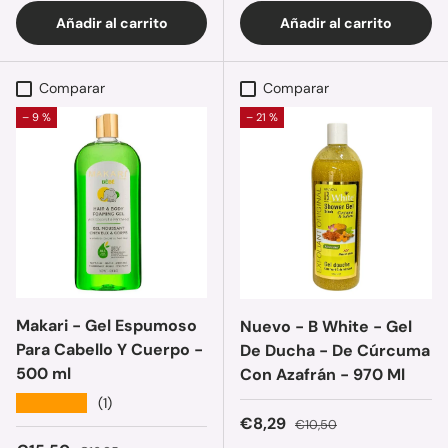
Añadir al carrito
Añadir al carrito
Comparar
Comparar
– 9 %
– 21 %
Makari - Gel Espumoso
Nuevo - B White - Gel
Para Cabello Y Cuerpo -
De Ducha - De Cúrcuma
500 ml
Con Azafrán - 970 Ml
★★★★★
(1)
Precio de venta
Precio normal
€8,29
€10,50
Precio normal