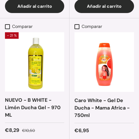
Añadir al carrito
Añadir al carrito
Comparar
Comparar
– 21 %
NUEVO - B WHITE -
Caro White - Gel De
Limón Ducha Gel - 970
Ducha - Mama Africa -
ML
750ml
Precio de venta
Precio normal
€8,29
Precio normal
€6,95
€10,50