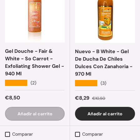
Gel Douche - Fair &
Nuevo - B White - Gel
White - So Carrot -
De Ducha De Chiles
Exfoliating Shower Gel -
Dulces Con Zanahoria -
940 Ml
970 Ml
★★★★★
(2)
★★★★★
(3)
Precio normal
€8,50
Precio de venta
Precio normal
€8,29
€10,50
Añadir al carrito
Añadir al carrito
Comparar
Comparar