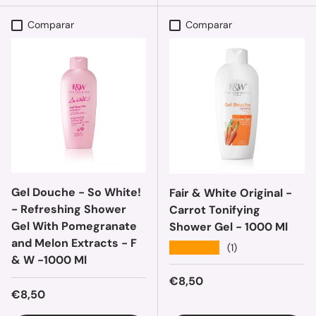
Comparar
Comparar
Gel Douche - So White!
Fair & White Original -
- Refreshing Shower
Carrot Tonifying
Gel With Pomegranate
Shower Gel - 1000 Ml
and Melon Extracts - F
★★★★★
(1)
& W -1000 Ml
Precio normal
€8,50
Precio normal
€8,50