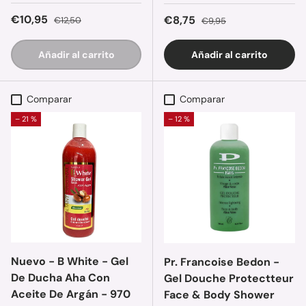
Precio de venta
Precio normal
€10,95
Precio de venta
Precio normal
€8,75
€12,50
€9,95
Añadir al carrito
Añadir al carrito
Comparar
Comparar
– 21 %
– 12 %
Nuevo - B White - Gel
Pr. Francoise Bedon -
De Ducha Aha Con
Gel Douche Protectteur
Aceite De Argán - 970
Face & Body Shower