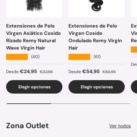
Extensiones de Pelo
Extensiones de Pelo
Ex
Virgen Asiático Cosido
Virgen Cosido
Vi
Rizado Remy Natural
Ondulado Remy Virgin
Re
Wave Virgin Hair
Hair
★
★★★★★
★★★★★
(40)
(61)
Pr
De
Precio de venta
Precio normal
Precio de venta
Precio normal
€24,95
€54,95
Desde
€32,95
Desde
€63,95
Elegir opciones
Elegir opciones
Zona Outlet
Ver todos