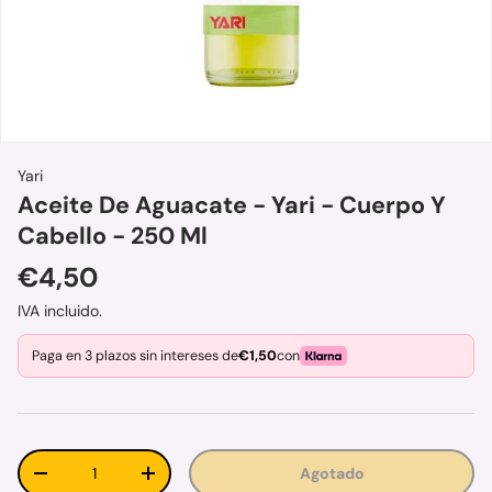
Yari
Aceite De Aguacate - Yari - Cuerpo Y
Cabello - 250 Ml
Precio normal
€4,50
IVA incluido.
Paga en 3 plazos sin intereses de
€1,50
con
Cant.
Agotado
Disminuir cantidad
Aumentar la cantidad