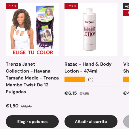
-57 %
– 23 %
Ag
– 
Trenza Janet
Razac - Hand & Body
Vi
Collection - Havana
Lotion - 474ml
Sh
Tamaño Medio - Trenza
★★★★★
★
(4)
Mambo Twist De 12
Pulgadas
Precio de venta
Precio normal
Pr
€6,15
€4
€7,95
Precio de venta
Precio normal
€1,50
€3,50
Elegir opciones
Añadir al carrito