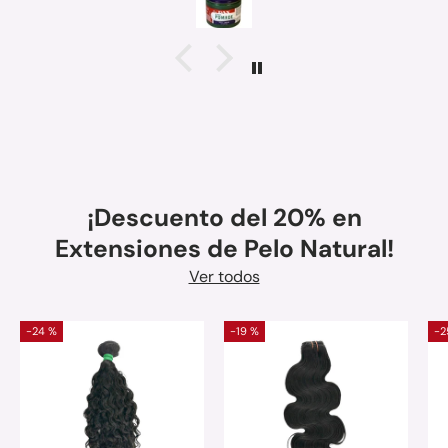
¡Descuento del 20% en
Extensiones de Pelo Natural!
Ver todos
-24 %
-19 %
-2