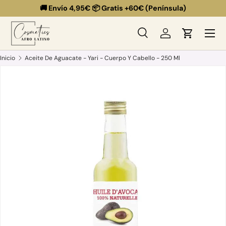
🚚 Envío 4,95€ 📦 Gratis +60€ (Península)
Ir al contenido
Menú
Buscar
Iniciar sesión
Carrito
Buscar
Buscar
Inicio
Aceite De Aguacate - Yari - Cuerpo Y Cabello - 250 Ml
Ir directamente a la información del producto