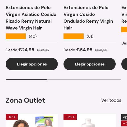
Extensiones de Pelo
Extensiones de Pelo
Ex
Virgen Asiático Cosido
Virgen Cosido
Vi
Rizado Remy Natural
Ondulado Remy Virgin
Re
Wave Virgin Hair
Hair
★
★★★★★
★★★★★
(40)
(61)
Pr
De
Precio de venta
Precio normal
Precio de venta
Precio normal
€24,95
€54,95
Desde
€32,95
Desde
€63,95
Elegir opciones
Elegir opciones
Zona Outlet
Ver todos
-57 %
– 23 %
Ag
– 