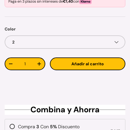
Paga en 3 plazos sin intereses de
€1,40
con
Color
2
Cant.
Añadir al carrito
Disminuir cantidad
Aumentar la cantidad
Combina y Ahorra
Compra
3
Con
5
%
Discuento