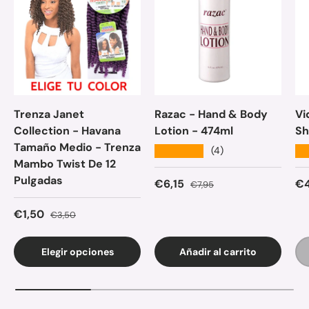
Trenza Janet
Razac - Hand & Body
Vi
Collection - Havana
Lotion - 474ml
Sh
Tamaño Medio - Trenza
★★★★★
★
(4)
Mambo Twist De 12
Pulgadas
Precio de venta
Precio normal
Pr
€6,15
€4
€7,95
Precio de venta
Precio normal
€1,50
€3,50
Elegir opciones
Añadir al carrito