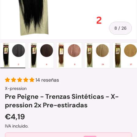
de
8
/
26
alería
la vista de galería
imagen 7 en la vista de galería
Cargar imagen 8 en la vista de galería
Cargar imagen 9 en la vista de galería
Cargar imagen 10 en la vista d
Cargar imagen 11 e
Carga
14 reseñas
X-pression
Pre Peigne - Trenzas Sintéticas - X-
pression 2x Pre-estiradas
Precio normal
€4,19
IVA incluido.