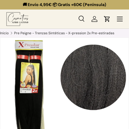
🚚 Envío 4,95€ 📦 Gratis +60€ (Península)
Ir al contenido
Menú
Buscar
Iniciar sesión
Carrito
Buscar
Buscar
Inicio
Pre Peigne - Trenzas Sintéticas - X-pression 2x Pre-estiradas
La imagen 8 ya está disponible en la vista de galería
Ir directamente a la información del producto