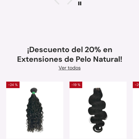
¡Descuento del 20% en
Extensiones de Pelo Natural!
Ver todos
-24 %
-19 %
-2