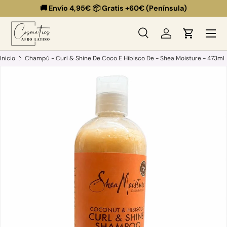
🚚 Envío 4,95€ 📦 Gratis +60€ (Península)
Ir al contenido
Menú
Buscar
Iniciar sesión
Carrito
Buscar
Buscar
Inicio
Champú - Curl & Shine De Coco E Hibisco De - Shea Moisture - 473ml
Ir directamente a la información del producto