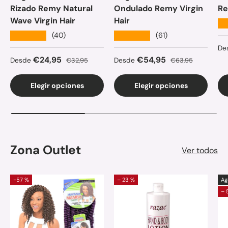
Rizado Remy Natural
Ondulado Remy Virgin
Re
Wave Virgin Hair
Hair
★
★★★★★
★★★★★
(40)
(61)
Pr
De
Precio de venta
Precio normal
Precio de venta
Precio normal
€24,95
€54,95
Desde
€32,95
Desde
€63,95
Elegir opciones
Elegir opciones
Zona Outlet
Ver todos
-57 %
– 23 %
Ag
– 