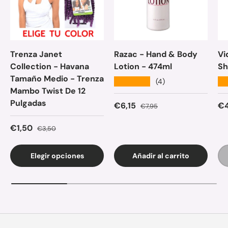
Trenza Janet
Razac - Hand & Body
Vi
Collection - Havana
Lotion - 474ml
Sh
Tamaño Medio - Trenza
★★★★★
★
(4)
Mambo Twist De 12
Pulgadas
Precio de venta
Precio normal
Pr
€6,15
€4
€7,95
Precio de venta
Precio normal
€1,50
€3,50
Elegir opciones
Añadir al carrito