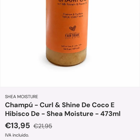
SHEA MOISTURE
Champú - Curl & Shine De Coco E
Hibisco De - Shea Moisture - 473ml
Precio de venta
Precio normal
€13,95
€21,95
IVA incluido.