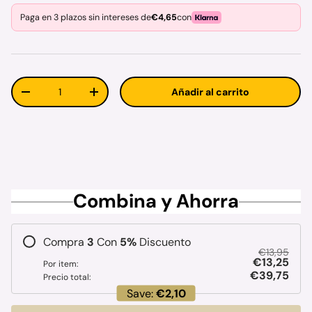
Paga en 3 plazos sin intereses de
€4,65
con
Cant.
Añadir al carrito
Disminuir cantidad
Aumentar la cantidad
Combina y Ahorra
Compra
3
Con
5
%
Discuento
€13,95
€13,25
Por item:
€39,75
Precio total:
Save:
€2,10