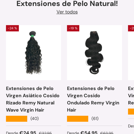
Extensiones de Pelo Natural!
Ver todos
-24 %
-19 %
-2
Extensiones de Pelo
Extensiones de Pelo
Ex
Virgen Asiático Cosido
Virgen Cosido
Vi
Rizado Remy Natural
Ondulado Remy Virgin
Re
Wave Virgin Hair
Hair
★
★★★★★
★★★★★
(40)
(61)
Pr
De
Precio de venta
Precio normal
Precio de venta
Precio normal
€24,95
€54,95
Desde
€32,95
Desde
€63,95