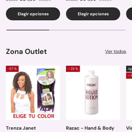
Elegir opciones
Elegir opciones
Zona Outlet
Ver todos
-57 %
– 23 %
Ag
– 
Trenza Janet
Razac - Hand & Body
Vi