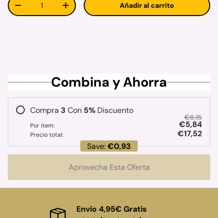
Añadir al carrito
Disminuir cantidad
Aumentar la cantidad
Combina y Ahorra
Compra
3
Con
5
%
Discuento
€6,15
€5,84
Por item:
€17,52
Precio total:
Save:
€0,93
Aprovecha Esta Oferta
Envío 4,95€ Gratis