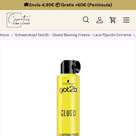
🚚 Envío 4,95€ 📦 Gratis +60€ (Península)
Ir al contenido
Menú
Buscar
Iniciar sesión
Carrito
Buscar
Buscar
Inicio
Schwarzkopf Got2b - Glued Blasting Freeze - Laca Fijación Extrema - 300 ml
Ir directamente a la información del producto