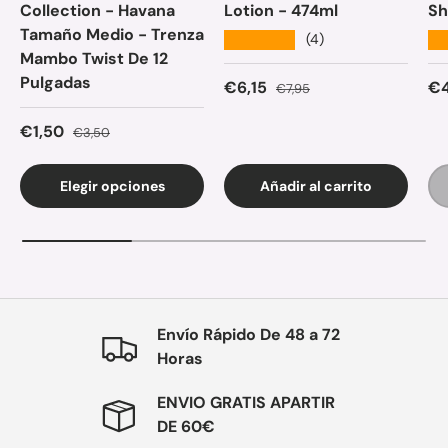
Collection - Havana
Lotion - 474ml
Sh
Tamaño Medio - Trenza
★★★★★
★
(4)
Mambo Twist De 12
Pulgadas
Precio de venta
Precio normal
Pr
€6,15
€4
€7,95
Precio de venta
Precio normal
€1,50
€3,50
Elegir opciones
Añadir al carrito
Envío Rápido De 48 a 72
Horas
ENVIO GRATIS APARTIR
DE 60€