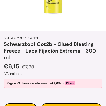
SCHWARZKOPF GOT2B
Schwarzkopf Got2b - Glued Blasting
Freeze - Laca Fijación Extrema - 300
ml
Precio de venta
Precio normal
€6,15
€7,95
IVA incluido.
Paga en 3 plazos sin intereses de
€2,05
con
Cant.