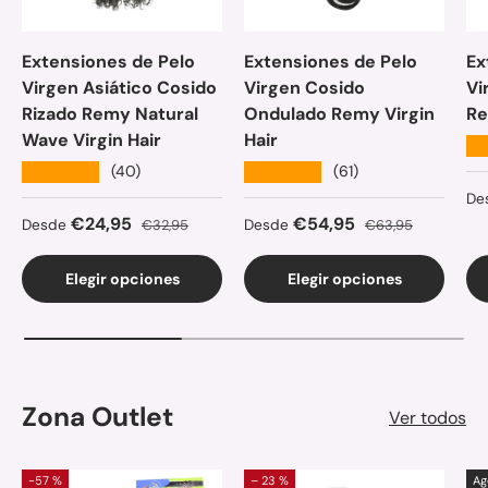
Extensiones de Pelo
Extensiones de Pelo
Ex
Virgen Asiático Cosido
Virgen Cosido
Vi
Rizado Remy Natural
Ondulado Remy Virgin
Re
Wave Virgin Hair
Hair
★
★★★★★
★★★★★
(40)
(61)
Pr
De
Precio de venta
Precio normal
Precio de venta
Precio normal
€24,95
€54,95
Desde
€32,95
Desde
€63,95
Elegir opciones
Elegir opciones
Zona Outlet
Ver todos
-57 %
– 23 %
Ag