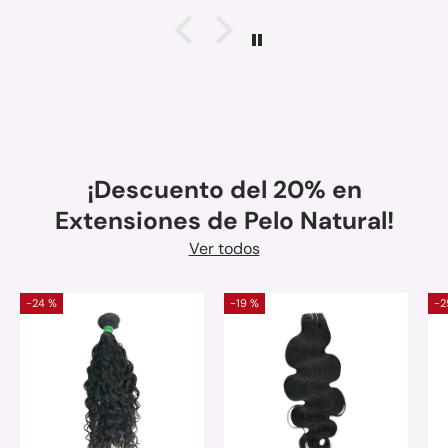
¡Descuento del 20% en
Extensiones de Pelo Natural!
Ver todos
-24 %
-19 %
-2