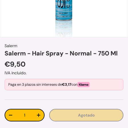
Salerm
Salerm - Hair Spray - Normal - 750 Ml
Precio normal
€9,50
IVA incluido.
Paga en 3 plazos sin intereses de
€3,17
con
Cant.
Agotado
Disminuir cantidad
Aumentar la cantidad