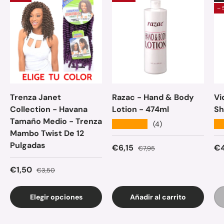
– 
Trenza Janet
Razac - Hand & Body
Vi
Collection - Havana
Lotion - 474ml
Sh
Tamaño Medio - Trenza
★★★★★
★
(4)
Mambo Twist De 12
Pulgadas
Precio de venta
Precio normal
Pr
€6,15
€4
€7,95
Precio de venta
Precio normal
€1,50
€3,50
Elegir opciones
Añadir al carrito