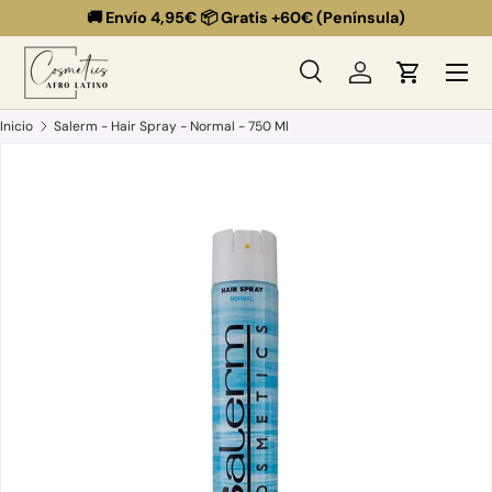
🚚 Envío 4,95€ 📦 Gratis +60€ (Península)
Ir al contenido
Menú
Buscar
Iniciar sesión
Carrito
Buscar
Buscar
Inicio
Salerm - Hair Spray - Normal - 750 Ml
Ir directamente a la información del producto