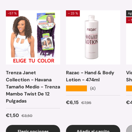
-57 %
– 23 %
Ag
– 
Trenza Janet
Razac - Hand & Body
Vi
Collection - Havana
Lotion - 474ml
Sh
Tamaño Medio - Trenza
★★★★★
★
(4)
Mambo Twist De 12
Pulgadas
Precio de venta
Precio normal
Pr
€6,15
€4
€7,95
Precio de venta
Precio normal
€1,50
€3,50
Elegir opciones
Añadir al carrito