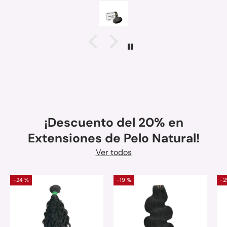
¡Descuento del 20% en
Extensiones de Pelo Natural!
Ver todos
-24 %
-19 %
-2