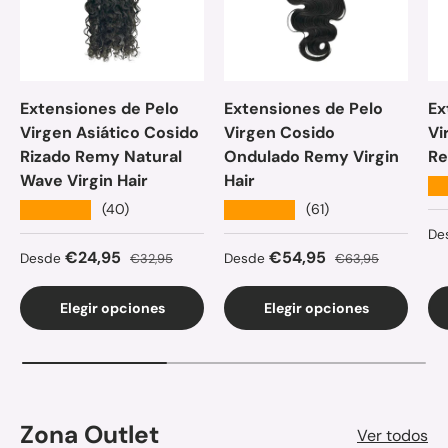
Extensiones de Pelo
Extensiones de Pelo
Ex
Virgen Asiático Cosido
Virgen Cosido
Vi
Rizado Remy Natural
Ondulado Remy Virgin
Re
Wave Virgin Hair
Hair
★
★★★★★
★★★★★
(40)
(61)
Pr
De
Precio de venta
Precio normal
Precio de venta
Precio normal
€24,95
€54,95
Desde
€32,95
Desde
€63,95
Elegir opciones
Elegir opciones
Zona Outlet
Ver todos