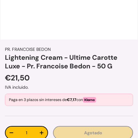
PR. FRANCOISE BEDON
Lightening Cream - Ultime Carotte
Luxe - Pr. Francoise Bedon - 50 G
Precio normal
€21,50
IVA incluido.
Paga en 3 plazos sin intereses de
€7,17
con
Cant.
Agotado
Disminuir cantidad
Aumentar la cantidad