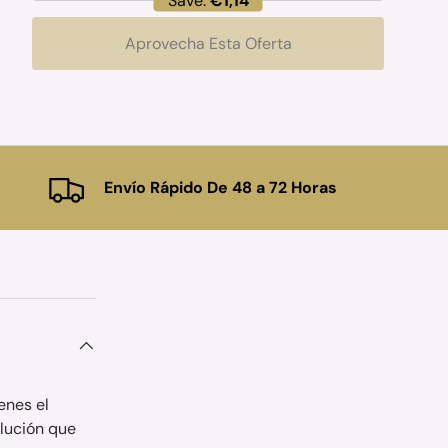
Save:
€1,14
Aprovecha Esta Oferta
Envío Rápido De 48 a 72 Horas
enes el
olución que