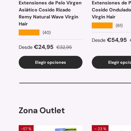
Extensiones de Pelo Virgen
Extensiones de P
Asiático Cosido Rizado
Cosido Ondulad
Remy Natural Wave Virgin
Virgin Hair
Hair
★★★★★
(61)
★★★★★
(40)
Precio de ven
€54,95
Desde
Precio de venta
Precio normal
€24,95
Desde
€32,95
Elegir opciones
Elegir opci
Zona Outlet
-57 %
– 23 %