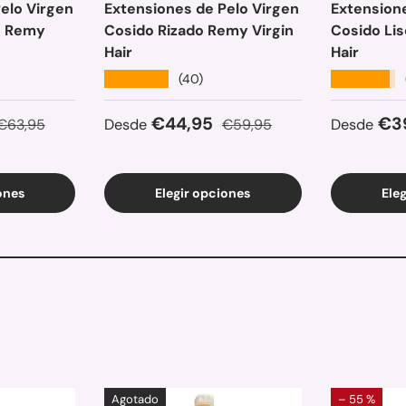
elo Virgen
Extensiones de Pelo Virgen
Extensione
o Remy
Cosido Rizado Remy Virgin
Cosido Lis
Hair
Hair
★★★★★
★★★★★
(40)
ta
Precio normal
Precio de venta
Precio normal
Precio d
€44,95
€3
€63,95
Desde
€59,95
Desde
ones
Elegir opciones
Ele
Agotado
– 55 %