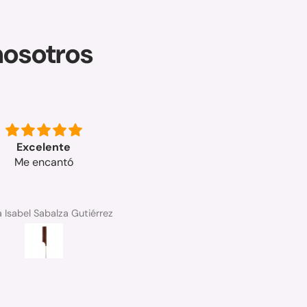
nosotros
Excelente
rápida la entrega y el produ
Me encantó
buenisimo graciss
a Isabel Sabalza Gutiérrez
Ana Soriano sanchez