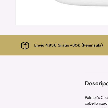
Envío 4,95€ Gratis +60€ (Península)
Descrip
Palmer's Coco
cabello rizad