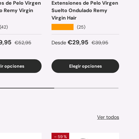
s de Pelo Virgen
Extensiones de Pelo Virgen
Ext
o Remy Virgin
Suelto Ondulado Remy
Sue
Virgin Hair
Hair
★★★★★
★★
(42)
(25)
e venta
Precio normal
Precio de venta
Precio normal
Pre
9,95
€29,95
€52,95
Desde
€39,95
Des
gir opciones
Elegir opciones
Ver todos
– 59 %
Ago