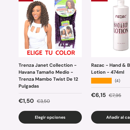
Trenza Janet Collection -
Razac - Hand & 
Havana Tamaño Medio -
Lotion - 474ml
Trenza Mambo Twist De 12
★★★★★
(4)
Pulgadas
Precio de ven
Precio no
€6,15
€7,95
Precio de venta
Precio normal
€1,50
€3,50
Elegir opciones
Añadir al ca