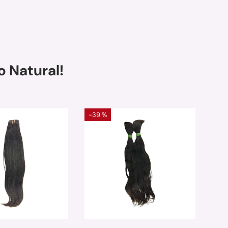
 Natural!
-39 %
-40