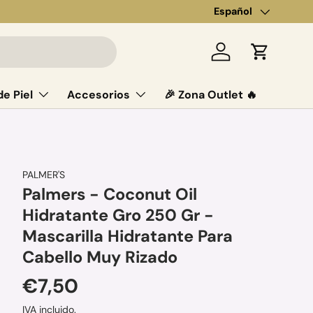
Idioma
Español
Iniciar sesión
Carrito
e Piel
Accesorios
🎉 Zona Outlet 🔥
PALMER'S
Palmers - Coconut Oil
Hidratante Gro 250 Gr -
Mascarilla Hidratante Para
Cabello Muy Rizado
Precio normal
€7,50
IVA incluido.