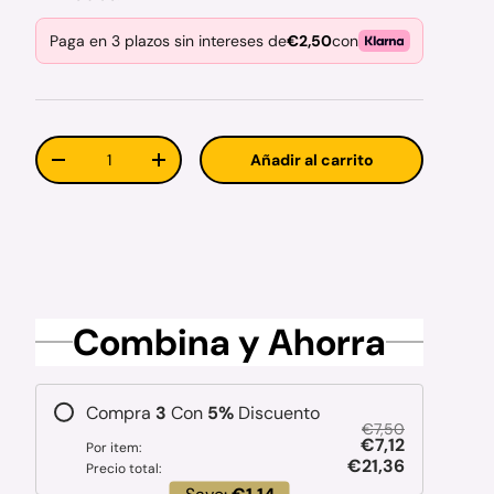
Paga en 3 plazos sin intereses de
€2,50
con
Cant.
Añadir al carrito
Disminuir cantidad
Aumentar la cantidad
Combina y Ahorra
Compra
3
Con
5
%
Discuento
€7,50
€7,12
Por item:
€21,36
Precio total: