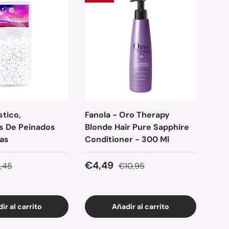
– 6
stico,
Fanola - Oro Therapy
Fano
s De Peinados
Blonde Hair Pure Sapphire
Extr
zas
Conditioner - 300 Ml
★★
e venta
ecio normal
Precio de venta
Precio normal
€4,49
,45
€10,95
Pre
€4
ir al carrito
Añadir al carrito