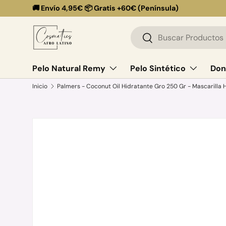
🚚 Envío 4,95€ 📦 Gratis +60€ (Península)
Ir al contenido
Buscar
Buscar
Pelo Natural Remy
Pelo Sintético
Don
Inicio
Palmers - Coconut Oil Hidratante Gro 250 Gr - Mascarilla
Ir directamente a la información del producto