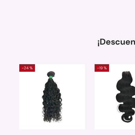
¡Descuen
-24 %
-19 %