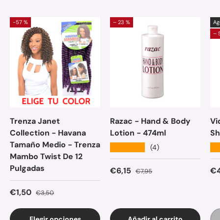
-57 %
– 23 %
Ag
– 
Trenza Janet
Razac - Hand & Body
Vi
Collection - Havana
Lotion - 474ml
Sh
Tamaño Medio - Trenza
★★★★★
★
(4)
Mambo Twist De 12
Pulgadas
Precio de venta
Precio normal
Pr
€6,15
€4
€7,95
Precio de venta
Precio normal
€1,50
€3,50
Elegir opciones
Añadir al carrito