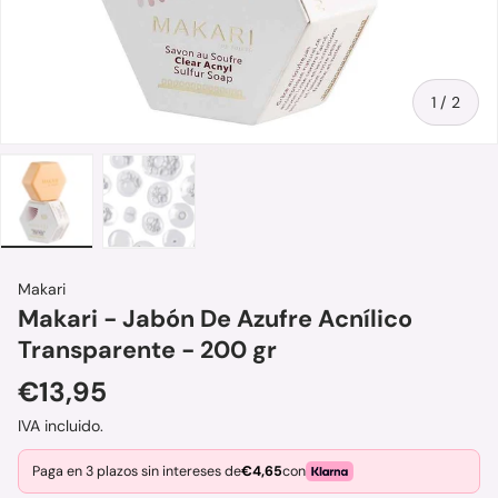
de
1
/
2
Cargar imagen 1 en la vista de galería
Cargar imagen 2 en la vista de galería
Makari
Makari - Jabón De Azufre Acnílico
Transparente - 200 gr
Precio normal
€13,95
IVA incluido.
Paga en 3 plazos sin intereses de
€4,65
con