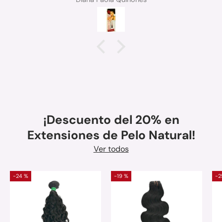
¡Descuento del 20% en
Extensiones de Pelo Natural!
Ver todos
-24 %
-19 %
-2