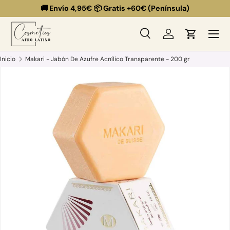
🚚 Envío 4,95€ 📦 Gratis +60€ (Península)
Ir al contenido
Menú
Buscar
Iniciar sesión
Carrito
Buscar
Buscar
Inicio
Makari - Jabón De Azufre Acnílico Transparente - 200 gr
Ir directamente a la información del producto