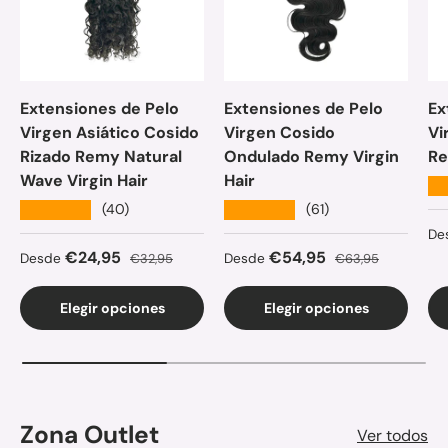
Extensiones de Pelo
Extensiones de Pelo
Ex
Virgen Asiático Cosido
Virgen Cosido
Vi
Rizado Remy Natural
Ondulado Remy Virgin
Re
Wave Virgin Hair
Hair
★
★★★★★
★★★★★
(40)
(61)
Pr
De
Precio de venta
Precio normal
Precio de venta
Precio normal
€24,95
€54,95
Desde
€32,95
Desde
€63,95
Elegir opciones
Elegir opciones
Zona Outlet
Ver todos