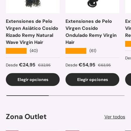
Extensiones de Pelo
Extensiones de Pelo
Ex
Virgen Asiático Cosido
Virgen Cosido
Vi
Rizado Remy Natural
Ondulado Remy Virgin
Re
Wave Virgin Hair
Hair
★
★★★★★
★★★★★
(40)
(61)
Pr
De
Precio de venta
Precio normal
Precio de venta
Precio normal
€24,95
€54,95
Desde
€32,95
Desde
€63,95
Elegir opciones
Elegir opciones
Zona Outlet
Ver todos