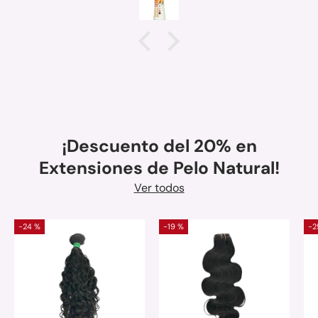
¡Descuento del 20% en
Extensiones de Pelo Natural!
Ver todos
-24 %
-19 %
-2