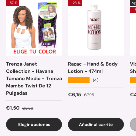
-57 %
– 23 %
Ag
– 
Trenza Janet
Razac - Hand & Body
Vi
Collection - Havana
Lotion - 474ml
Sh
Tamaño Medio - Trenza
★★★★★
★
(4)
Mambo Twist De 12
Pulgadas
Precio de venta
Precio normal
Pr
€6,15
€4
€7,95
Precio de venta
Precio normal
€1,50
€3,50
Elegir opciones
Añadir al carrito