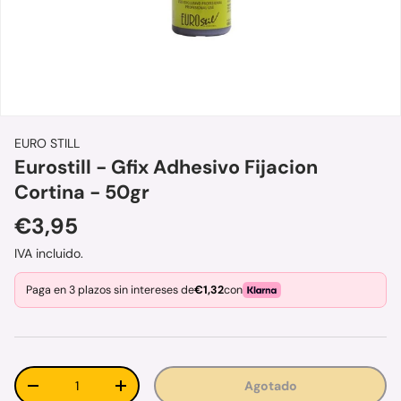
EURO STILL
Eurostill - Gfix Adhesivo Fijacion
Cortina - 50gr
Precio normal
€3,95
IVA incluido.
Paga en 3 plazos sin intereses de
€1,32
con
Cant.
Agotado
Disminuir cantidad
Aumentar la cantidad