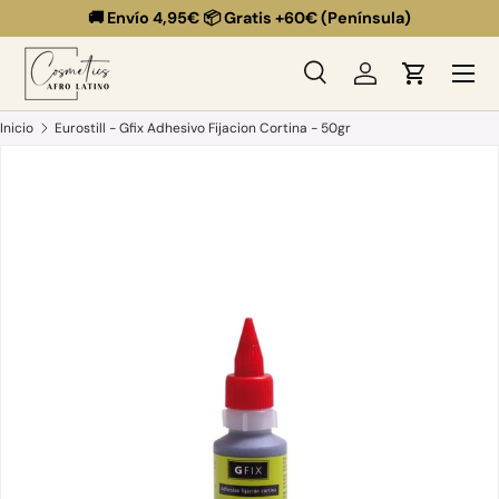
🚚 Envío 4,95€ 📦 Gratis +60€ (Península)
Ir al contenido
Menú
Buscar
Iniciar sesión
Carrito
Buscar
Buscar
Inicio
Eurostill - Gfix Adhesivo Fijacion Cortina - 50gr
Ir directamente a la información del producto