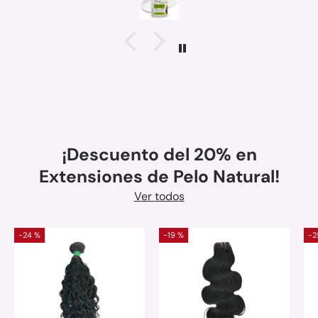
¡Descuento del 20% en
Extensiones de Pelo Natural!
Ver todos
-24 %
-19 %
-2