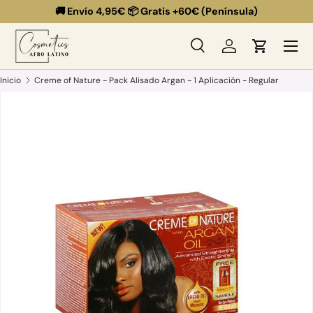
🚚 Envío 4,95€ 📦 Gratis +60€ (Península)
Ir al contenido
Menú
Buscar
Iniciar sesión
Carrito
Buscar
Buscar
Inicio
Creme of Nature - Pack Alisado Argan - 1 Aplicación - Regular
Ir directamente a la información del producto