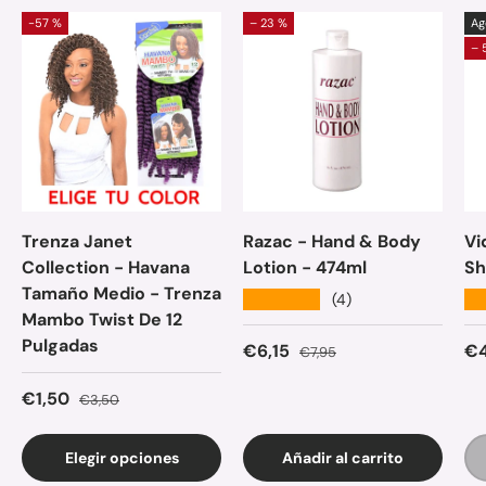
-57 %
– 23 %
Ag
– 
Trenza Janet
Razac - Hand & Body
Vi
Collection - Havana
Lotion - 474ml
Sh
Tamaño Medio - Trenza
★★★★★
★
(4)
Mambo Twist De 12
Pulgadas
Precio de venta
Precio normal
Pr
€6,15
€4
€7,95
Precio de venta
Precio normal
€1,50
€3,50
Elegir opciones
Añadir al carrito