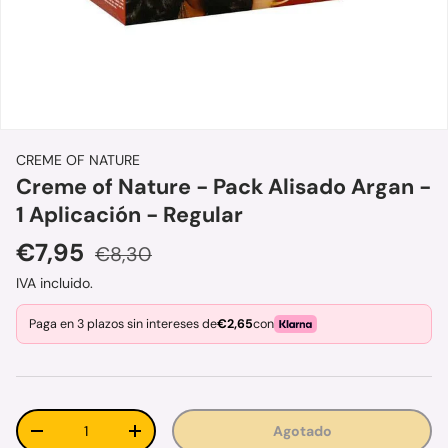
CREME OF NATURE
Creme of Nature - Pack Alisado Argan -
1 Aplicación - Regular
Precio de venta
Precio normal
€7,95
€8,30
IVA incluido.
Paga en 3 plazos sin intereses de
€2,65
con
Cant.
Agotado
Disminuir cantidad
Aumentar la cantidad