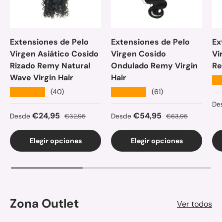
Extensiones de Pelo
Extensiones de Pelo
Ex
Virgen Asiático Cosido
Virgen Cosido
Vi
Rizado Remy Natural
Ondulado Remy Virgin
Re
Wave Virgin Hair
Hair
★
★★★★★
★★★★★
(40)
(61)
Pr
De
Precio de venta
Precio normal
Precio de venta
Precio normal
€24,95
€54,95
Desde
€32,95
Desde
€63,95
Elegir opciones
Elegir opciones
Zona Outlet
Ver todos