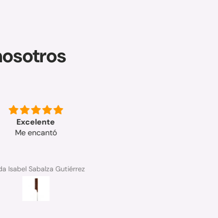
nosotros
Excelente
rápida la entrega y el produ
Me encantó
buenisimo graciss
a Isabel Sabalza Gutiérrez
Ana Soriano sanchez