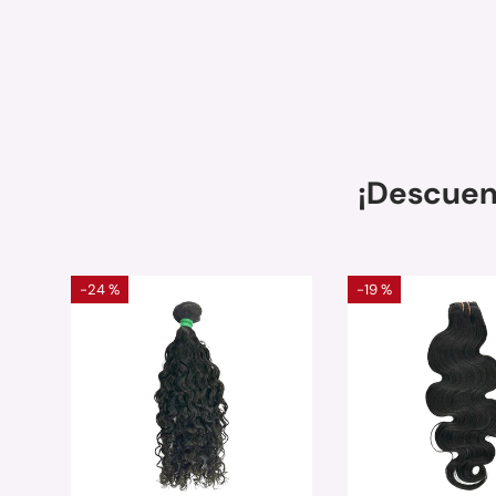
¡Descuen
-24 %
-19 %