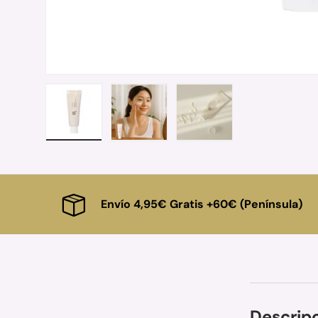
Cargar imagen 1 en la vista de galería
Cargar imagen 2 en la vista de gal
Cargar imagen 3 en la 
Envío 4,95€ Gratis +60€ (Península)
Descrip