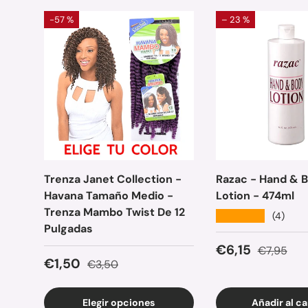
-57 %
– 23 %
Trenza Janet Collection -
Razac - Hand & 
Havana Tamaño Medio -
Lotion - 474ml
Trenza Mambo Twist De 12
★★★★★
(4)
Pulgadas
Precio de ven
Precio no
€6,15
€7,95
Precio de venta
Precio normal
€1,50
€3,50
Elegir opciones
Añadir al ca