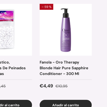
– 59 %
Ago
– 6
stico,
Fanola - Oro Therapy
Fano
s De Peinados
Blonde Hair Pure Sapphire
Extr
zas
Conditioner - 300 Ml
★★
e venta
ecio normal
Precio de venta
Precio normal
€4,49
,45
€10,95
Pre
€4
ir al carrito
Añadir al carrito