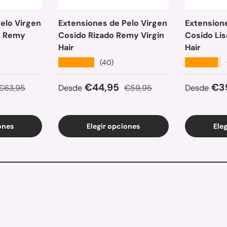
elo Virgen
Extensiones de Pelo Virgen
Extensione
o Remy
Cosido Rizado Remy Virgin
Cosido Lis
Hair
Hair
★★★★★
★★★★★
(40)
ta
Precio normal
Precio de venta
Precio normal
Precio d
€44,95
€3
€63,95
Desde
€59,95
Desde
ones
Elegir opciones
Ele