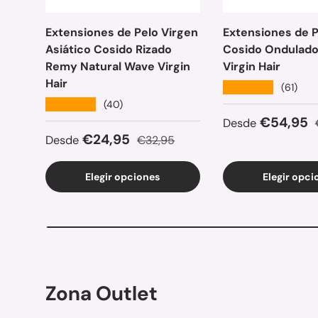
Extensiones de Pelo Virgen
Extensiones de P
Asiático Cosido Rizado
Cosido Ondulad
Remy Natural Wave Virgin
Virgin Hair
Hair
★★★★★
(61)
★★★★★
(40)
Precio de ven
€54,95
Desde
Precio de venta
Precio normal
€24,95
Desde
€32,95
Elegir opciones
Elegir opci
Zona Outlet