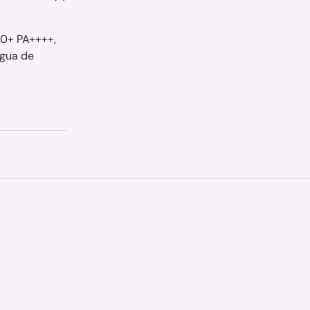
F50+ PA++++,
agua de