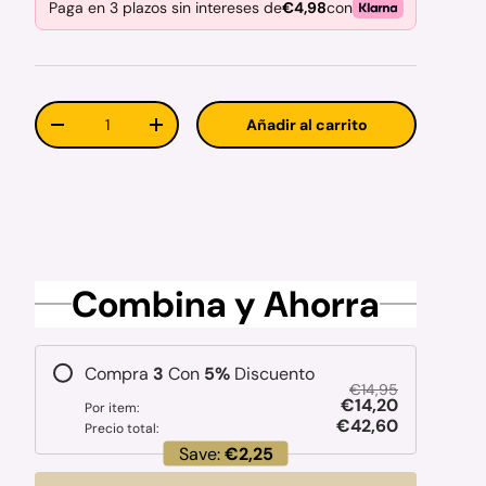
Paga en 3 plazos sin intereses de
€4,98
con
Cant.
Añadir al carrito
Disminuir cantidad
Aumentar la cantidad
Combina y Ahorra
Compra
3
Con
5
%
Discuento
€14,95
€14,20
Por item:
€42,60
Precio total:
Save:
€2,25