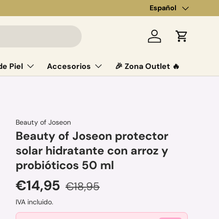
Idioma
Español
Iniciar sesión
Carrito
e Piel
Accesorios
🎉 Zona Outlet 🔥
Beauty of Joseon
Beauty of Joseon protector
solar hidratante con arroz y
probióticos 50 ml
Precio de venta
Precio normal
€14,95
€18,95
IVA incluido.