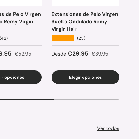
s de Pelo Virgen
Extensiones de Pelo Virgen
Ext
o Remy Virgin
Suelto Ondulado Remy
Sue
Virgin Hair
Hair
★★★★★
★★
(42)
(25)
e venta
Precio normal
Precio de venta
Precio normal
Pre
9,95
€29,95
€52,95
Desde
€39,95
Des
gir opciones
Elegir opciones
Ver todos