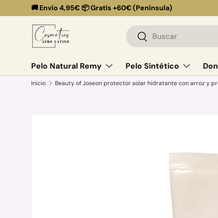
🚚 Envío 4,95€ 📦 Gratis +60€ (Península)
Ir al contenido
Buscar
Buscar
Pelo Natural Remy
Pelo Sintético
Don
Inicio
Beauty of Joseon protector solar hidratante con arroz y p
Ir directamente a la información del producto