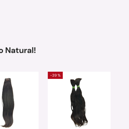
 Natural!
-39 %
-40