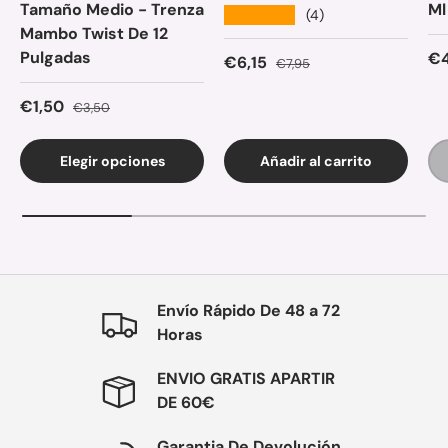
Tamaño Medio - Trenza
Ml
★★★★★
(4)
Mambo Twist De 12
Pulgadas
Pr
€4
Precio de venta
Precio normal
€6,15
€7,95
Precio de venta
Precio normal
€1,50
€3,50
Elegir opciones
Añadir al carrito
Envío Rápido De 48 a 72
Horas
ENVIO GRATIS APARTIR
DE 60€
Garantia De Devolución