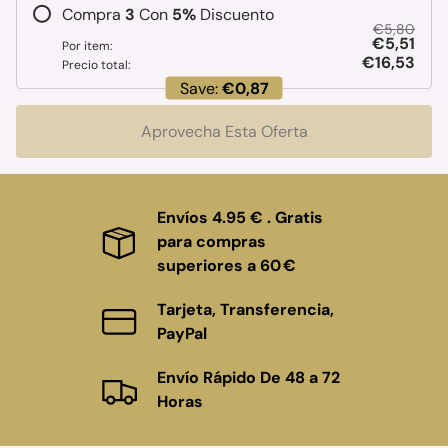
Compra
3
Con
5
%
Discuento
€5,80
€5,51
Por item:
€16,53
Precio total:
Save:
€0,87
Aprovecha Esta Oferta
Envíos 4.95 € . Gratis
para compras
superiores a 60 €
Tarjeta, Transferencia,
PayPal
Envío Rápido De 48 a 72
Horas