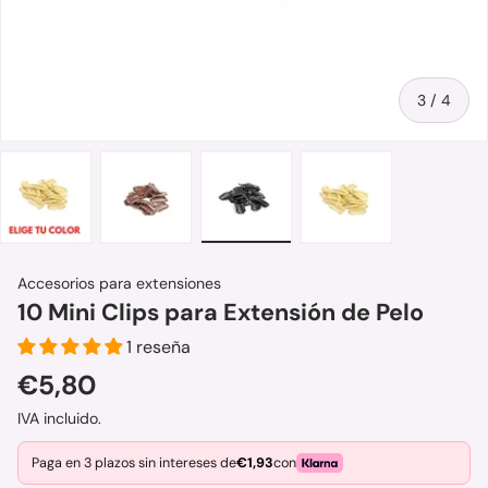
de
3
/
4
Cargar imagen 1 en la vista de galería
Cargar imagen 2 en la vista de galería
Cargar imagen 3 en la vista de
Cargar imagen 4 e
Accesorios para extensiones
10 Mini Clips para Extensión de Pelo
1 reseña
Precio normal
€5,80
IVA incluido.
Paga en 3 plazos sin intereses de
€1,93
con