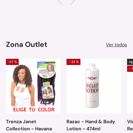
Zona Outlet
Ver todos
-57 %
– 23 %
Ag
– 
Trenza Janet
Razac - Hand & Body
Vi
Collection - Havana
Lotion - 474ml
Re