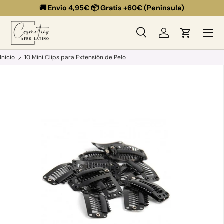
🚚 Envío 4,95€ 📦 Gratis +60€ (Península)
Ir al contenido
Menú
Buscar
Iniciar sesión
Carrito
Buscar
Buscar
Inicio
10 Mini Clips para Extensión de Pelo
La imagen 3 ya está disponible en la vista de galería
Ir directamente a la información del producto