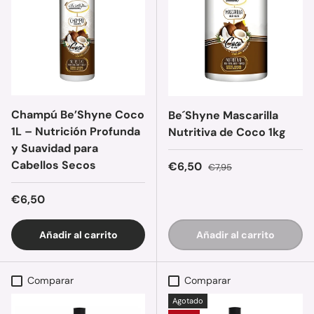
Champú Be’Shyne Coco
Be´Shyne Mascarilla
1L – Nutrición Profunda
Nutritiva de Coco 1kg
y Suavidad para
Cabellos Secos
Precio de venta
Precio normal
€6,50
€7,95
Precio normal
€6,50
Añadir al carrito
Añadir al carrito
Comparar
Comparar
Agotado