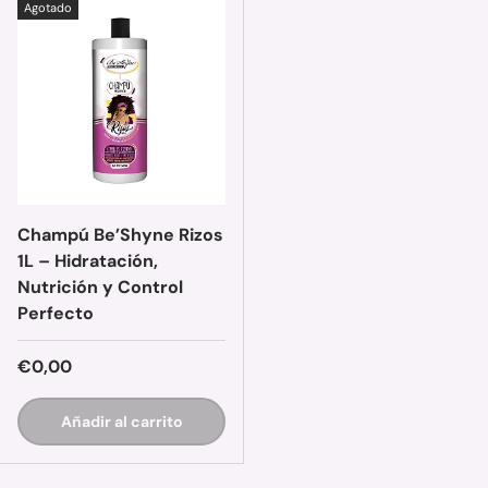
Agotado
Champú Be’Shyne Rizos
1L – Hidratación,
Nutrición y Control
Perfecto
Precio normal
€0,00
Añadir al carrito