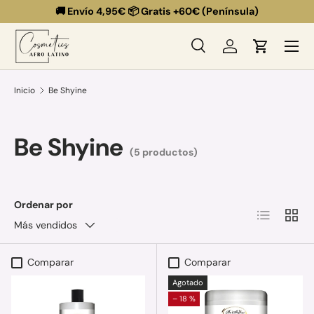
🚚 Envío 4,95€ 📦 Gratis +60€ (Península)
Ir al contenido
Menú
Buscar
Iniciar sesión
Carrito
Buscar
Buscar
Inicio
Be Shyine
Be Shyine
(5 productos)
Ordenar por
Lista
Cuadr
Más vendidos
Comparar
Comparar
Agotado
– 18 %