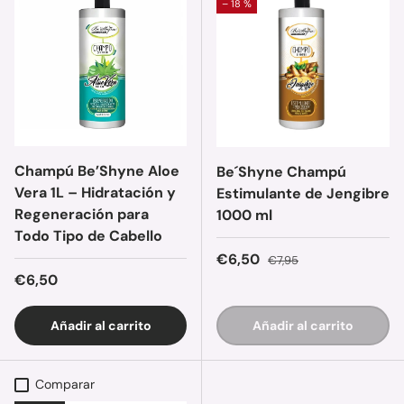
– 18 %
Champú Be’Shyne Aloe
Be´Shyne Champú
Vera 1L – Hidratación y
Estimulante de Jengibre
Regeneración para
1000 ml
Todo Tipo de Cabello
Precio de venta
Precio normal
€6,50
€7,95
Precio normal
€6,50
Añadir al carrito
Añadir al carrito
Comparar