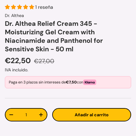
1 reseña
Dr. Althea
Dr. Althea Relief Cream 345 -
Moisturizing Gel Cream with
Niacinamide and Panthenol for
Sensitive Skin - 50 ml
Precio de venta
Precio normal
€22,50
€27,00
IVA incluido.
Paga en 3 plazos sin intereses de
€7,50
con
Cant.
Añadir al carrito
Disminuir cantidad
Aumentar la cantidad