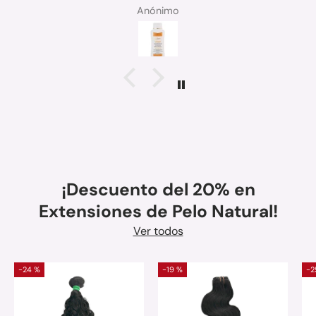
Anónimo
¡Descuento del 20% en
Extensiones de Pelo Natural!
Ver todos
-24 %
-19 %
-2