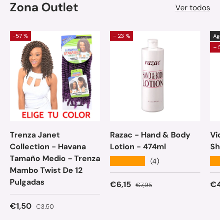
Zona Outlet
Ver todos
-57 %
– 23 %
Ag
– 
Trenza Janet
Razac - Hand & Body
Vi
Collection - Havana
Lotion - 474ml
Sh
Tamaño Medio - Trenza
★★★★★
★
(4)
Mambo Twist De 12
Pulgadas
Precio de venta
Precio normal
Pr
€6,15
€4
€7,95
Precio de venta
Precio normal
€1,50
€3,50