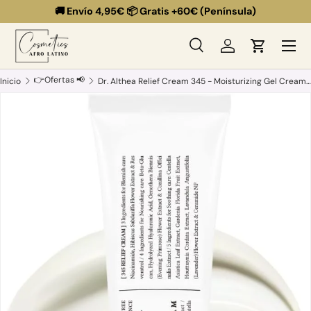
🚚 Envío 4,95€ 📦 Gratis +60€ (Península)
Ir al contenido
Menú
Buscar
Iniciar sesión
Carrito
Buscar
Buscar
👉Ofertas 📢
Inicio
Dr. Althea Relief Cream 345 - Moisturizing Gel Cream with Niacinamide and Panthenol for Sensitive Skin - 50 ml
Ir directamente a la información del producto