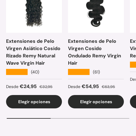
Extensiones de Pelo
Extensiones de Pelo
Ex
Virgen Asiático Cosido
Virgen Cosido
Vi
Rizado Remy Natural
Ondulado Remy Virgin
Re
Wave Virgin Hair
Hair
★
★★★★★
★★★★★
(40)
(61)
Pr
De
Precio de venta
Precio normal
Precio de venta
Precio normal
€24,95
€54,95
Desde
€32,95
Desde
€63,95
Elegir opciones
Elegir opciones