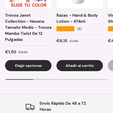
Trenza Janet
Razac - Hand & Body
Vi
Collection - Havana
Lotion - 474ml
Sh
Tamaño Medio - Trenza
★★★★★
★
(4)
Mambo Twist De 12
Pulgadas
Precio de venta
Precio normal
Pr
€6,15
€4
€7,95
Precio de venta
Precio normal
€1,50
€3,50
Elegir opciones
Añadir al carrito
Envío Rápido De 48 a 72
Horas