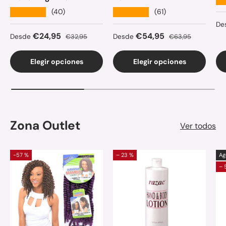
★★★★★
★★★★★
(40)
(61)
Pr
De
Precio de venta
Precio normal
Precio de venta
Precio normal
€24,95
€54,95
Desde
€32,95
Desde
€63,95
Elegir opciones
Elegir opciones
Zona Outlet
Ver todos
-57 %
– 23 %
Ag
– 