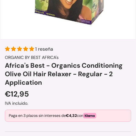
1 reseña
ORGANIC BY BEST AFRICA's
Africa's Best - Organics Conditioning
Olive Oil Hair Relaxer - Regular - 2
Application
Precio normal
€12,95
IVA incluido.
Paga en 3 plazos sin intereses de
€4,32
con